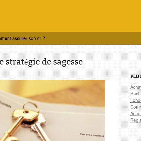
mment assurer son or ?
e stratégie de sagesse
PLU
Achat
Racha
Londo
Comm
Achet
Regis