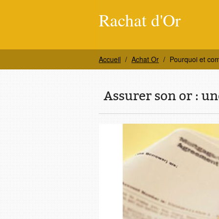
Rachat d'Or
Accueil
Achat Or
Pourquoi et co
Assurer son or : un