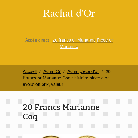
Rachat d'Or
Accès direct :
20 francs or Marianne
Piece or
Marianne
Accueil
Achat Or
Achat pièce d'or
20
Francs or Marianne Coq : histoire pièce d'or,
évolution prix, valeur
20 Francs Marianne
Coq