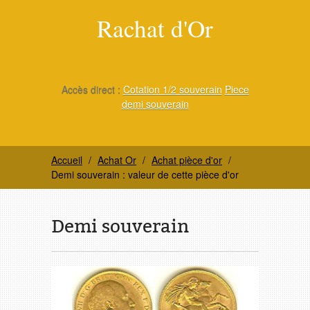
Rachat d'Or
Accès direct :
Cotation 1/2 souverain
Piece
demi souverain
Accueil
Achat Or
Achat pièce d'or
Demi souverain : valeur de cette pièce d'or
Demi souverain